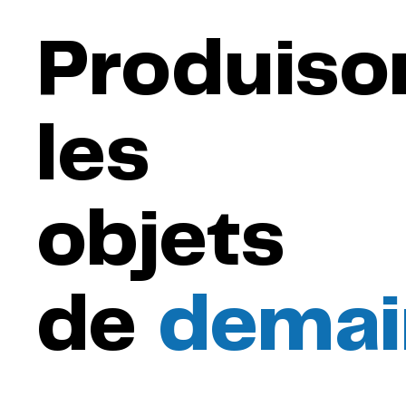
Produiso
les
objets
de
demai