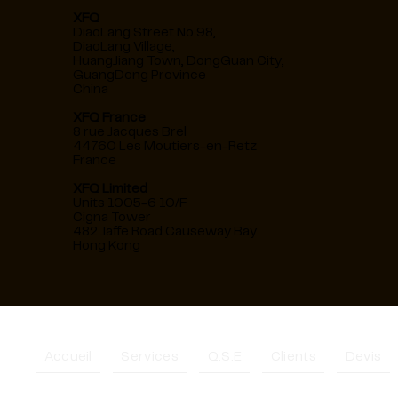
XFQ
DiaoLang Street No.98,
DiaoLang Village,
HuangJiang Town, DongGuan City,
GuangDong Province
China
XFQ France
8 rue Jacques Brel
44760 Les Moutiers-en-Retz
France
XFQ Limited
Units 1005-6 10/F
Cigna Tower
482 Jaffe Road Causeway Bay
Hong Kong
Accueil
Services
Q.S.E
Clients
Devis