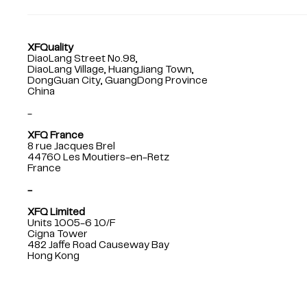
XFQuality
DiaoLang Street No.98,
DiaoLang Village, HuangJiang Town,
DongGuan City, GuangDong Province
China
-
XFQ France
8 rue Jacques Brel
44760 Les Moutiers-en-Retz
France
-
XFQ Limited
Units 1005-6 10/F
Cigna Tower
482 Jaffe Road Causeway Bay
Hong Kong