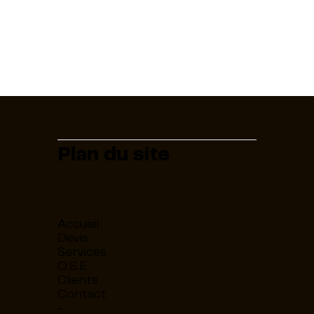
Plan du site
Accueil
Devis
Services
Q.S.E
Clients
Contact
-