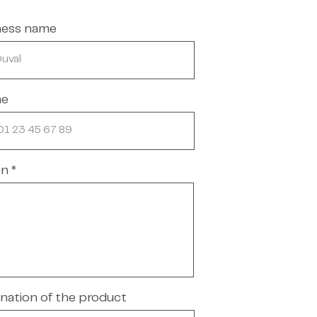
ness name
ne
on
nation of the product