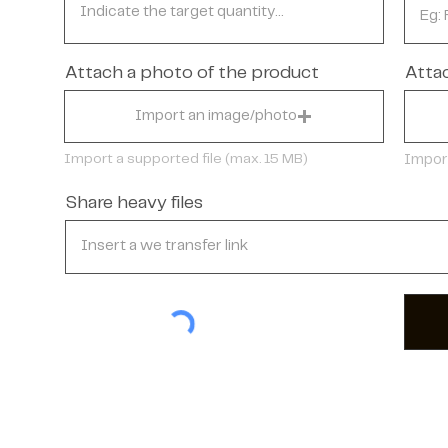
Attach a photo of the product
Atta
Import an image/photo
Import a supported file (max. 15 MB)
Import
Share heavy files