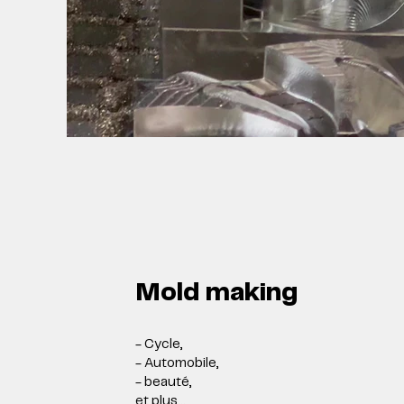
Mold making
- Cycle,
- Automobile,
- beauté,
et plus...