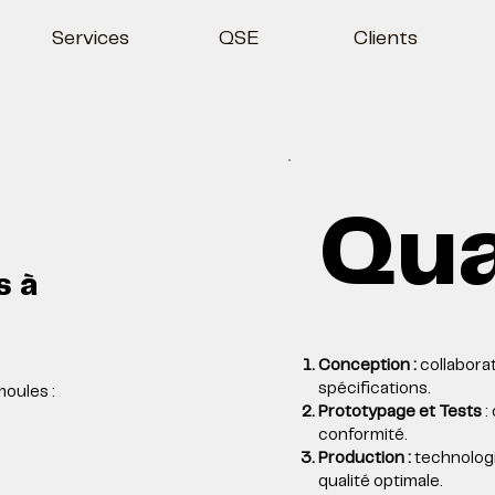
Services
QSE
Clients
Qua
s à
Conception :
collaborat
spécifications.
moules :
Prototypage et Tests
:
conformité.
Production :
technologi
qualité optimale.