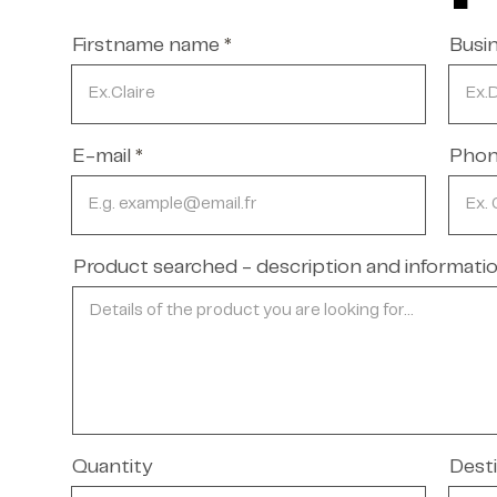
Firstname name
Busi
E-mail
Pho
Product searched - description and informati
Quantity
Desti