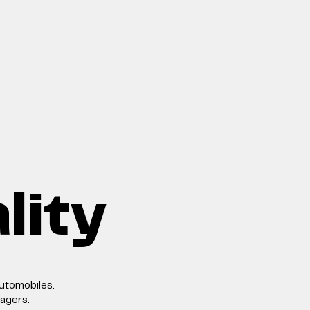
lity
utomobiles.
agers.