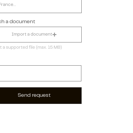
ch a document
Import a document
 a supported file (max. 15 MB)
Send request