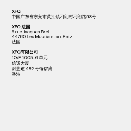
XFQ
中国广东省东莞市黄江镇刁朗村刁朗路98号
XFQ 法国
8 rue Jacques Brel
44760 Les Moutiers-en-Retz
法国
XFQ有限公司
10/F 1005-6 单元
信诺大厦
谢斐道 482 号铜锣湾
香港