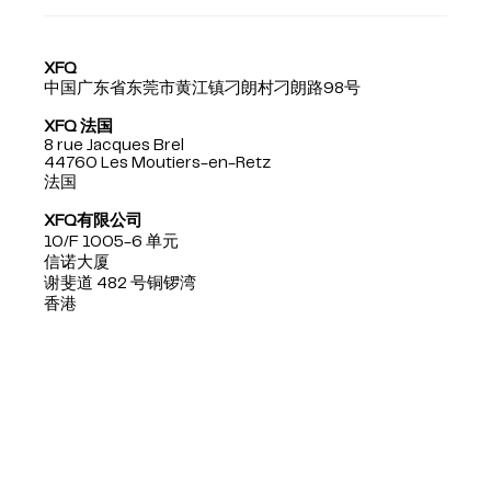
XFQ
中国广东省东莞市黄江镇刁朗村刁朗路98号
XFQ 法国
8 rue Jacques Brel
44760 Les Moutiers-en-Retz
法国
XFQ有限公司
10/F 1005-6 单元
信诺大厦
谢斐道 482 号铜锣湾
香港