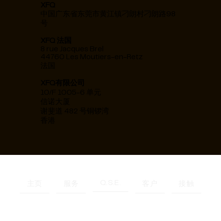
XFQ
中国广东省东莞市黄江镇刁朗村刁朗路98
号
XFQ 法国
8 rue Jacques Brel
44760 Les Moutiers-en-Retz
法国
XFQ有限公司
10/F 1005-6 单元
信诺大厦
谢斐道 482 号铜锣湾
香港
Q.S.E.
主页
服务
客户
接触