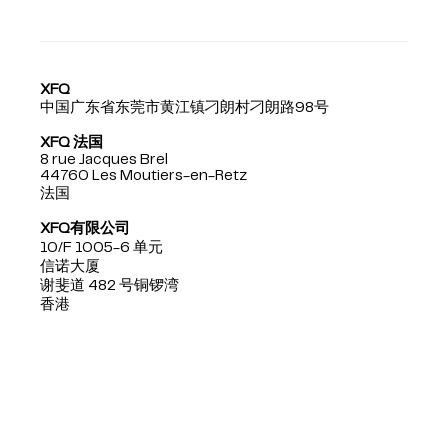
XFQ
中国广东省东莞市黄江镇刁朗村刁朗路98号
XFQ 法国
8 rue Jacques Brel
44760 Les Moutiers-en-Retz
法国
XFQ有限公司
10/F 1005-6 单元
信诺大厦
谢斐道 482 号铜锣湾
香港